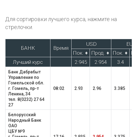
Для сортировки лучшего курса, нажмите на
стрелочки.
USD
EUR
БАНК
Время
Пок.
Прод.
Пок.
Пр
Лучший курс
2.945
2.954
3.4
3
Банк Дабрабыт
Управление по
Гомельской обл.
г. Гомель, пр-т
08:02
2.93
2.96
3.385
3.
Ленина, 34
тел. 8(0232) 27 64
27
Белорусский
Народный Банк
ОАО
ЦБУ №9
г. Гомель, пр-т
17:16
2.935
2.954
3.375
3.