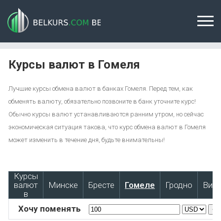
Курсы валют в Гомеля
Лучшие курсы обмена валют в банках Гомеля. Перед тем, как
обменять валюту, обязательно позвоните в банк уточните курс!
Обычно курсы валют устанавливаются ранним утром, но сейчас
экономическая ситуация такова, что курс обмена валют в Гомеля
может изменить в течение дня, будьте внимательны!
Курсы
валют
Минске
Бресте
Гомеле
Гродно
Вите
в
Хочу поменять
<-