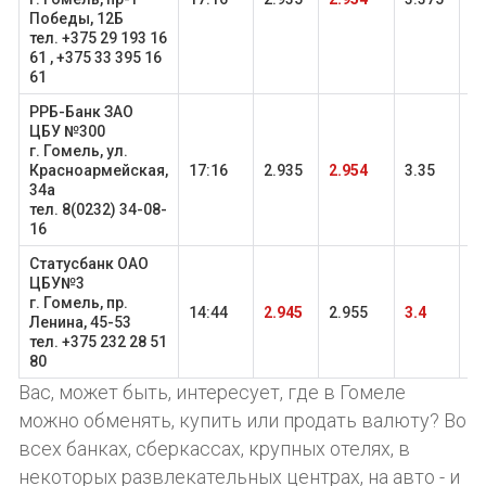
Победы, 12Б
тел. +375 29 193 16
61 , +375 33 395 16
61
РРБ-Банк ЗАО
ЦБУ №300
г. Гомель, ул.
Красноармейская,
17:16
2.935
2.954
3.35
3.
34а
тел. 8(0232) 34-08-
16
Статусбанк ОАО
ЦБУ№3
г. Гомель, пр.
14:44
2.945
2.955
3.4
3.
Ленина, 45-53
тел. +375 232 28 51
80
Вас, может быть, интересует, где в Гомеле
можно обменять, купить или продать валюту? Во
всех банках, сберкассах, крупных отелях, в
некоторых развлекательных центрах, на авто - и